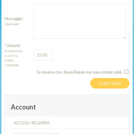
Messaggio:
(Opzionale)
*
Amount:
(Il valore deve
essere tra
1,00€ e
1.000,00€)
Si conviene che i Buoni Regalo non sono rimborsabili.
Account
ACCEDI
/
REGISTRA