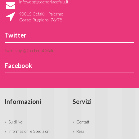
infoweb@giocheriacefalu.it
90015 Cefalù - Palermo
Corso Ruggiero, 76/78
Twitter
Tweets by @GiocheriaCefalu
Facebook
Informazioni
Servizi
Su di Noi
Contatti
Informazioni e Spedizioni
Resi