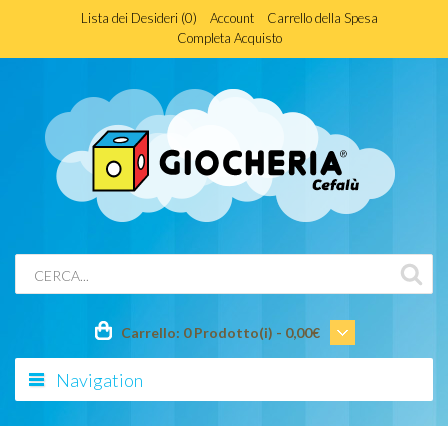
Lista dei Desideri (0)
Account
Carrello della Spesa
Completa Acquisto
Carrello:
0 Prodotto(i) - 0,00€
Navigation