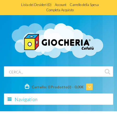
Lista dei Desideri (0)
Account
Carrello della Spesa
Completa Acquisto
Carrello:
0 Prodotto(i) - 0,00€
Navigation